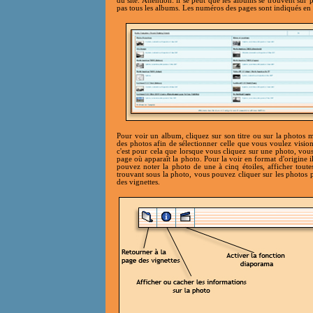
du site. Attention: il se peut que les albums se trouvent sur 
pas tous les albums. Les numéros des pages sont indiqués en 
Pour voir un album, cliquez sur son titre ou sur la photos m
des photos afin de sélectionner celle que vous voulez visio
c'est pour cela que lorsque vous cliquez sur une photo, vo
page où apparaît la photo. Pour la voir en format d'origine i
pouvez noter la photo de une à cinq étoiles, afficher toute
trouvant sous la photo, vous pouvez cliquer sur les photos p
des vignettes.