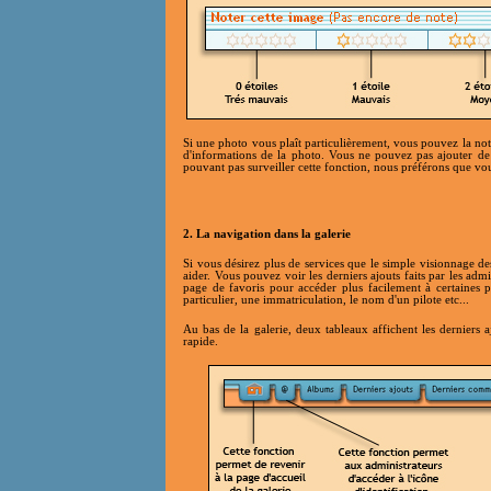
Si une photo vous plaît particulièrement, vous pouvez la noter
d'informations de la photo. Vous ne pouvez pas ajouter de 
pouvant pas surveiller cette fonction, nous préférons que v
2. La navigation dans la galerie
Si vous désirez plus de services que le simple visionnage de
aider. Vous pouvez voir les derniers ajouts faits par les adm
page de favoris pour accéder plus facilement à certaines p
particulier, une immatriculation, le nom d'un pilote etc...
Au bas de la galerie, deux tableaux affichent les derniers ajo
rapide.