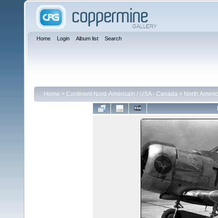
Home
Login
Album list
Search
Home
>
Continent Nord-Américain / USA - Canada
>
North Americ