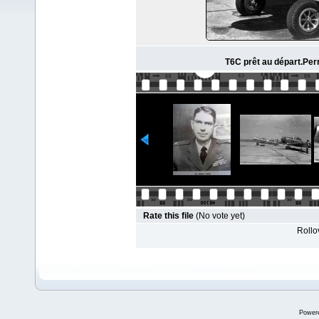
T6C prêt au départ.Per
Rate this file
(No vote yet)
Rollov
Power